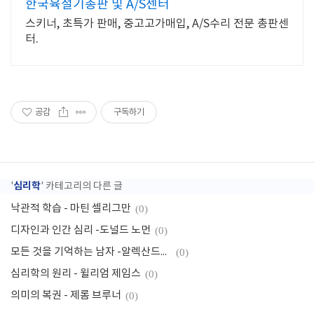
한국육절기총판 및 A/S센터
스키너, 초특가 판매, 중고고가매입, A/S수리 전문 총판센
터.
공감
구독하기
심리학
'
' 카테고리의 다른 글
낙관적 학습 - 마틴 셀리그만
(0)
디자인과 인간 심리 -도널드 노먼
(0)
모든 것을 기억하는 남자 -알렉산드르 로마노비치 루리야
(0)
심리학의 원리 - 윌리엄 제임스
(0)
의미의 복권 - 제롬 브루너
(0)