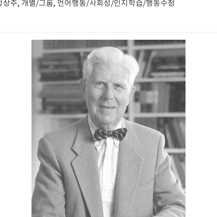
원장상주, 개별/그룹, 언어행동/사회성/인지학습/행동수정