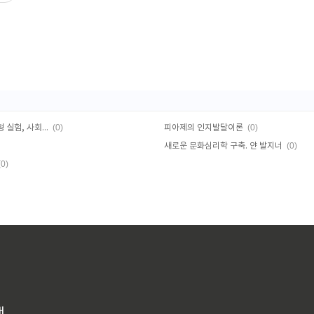
(0)
(0)
반두라의 사회학습이론 개요, 보보 인형 실험, 사회적 학습의 유형
피아제의 인지발달이론
(0)
새로운 문화심리학 구축. 얀 발지너
(0)