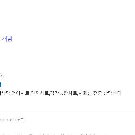
징
리
 개념
고
터
리상담,언어치료,인지치료,감각통합치료,사회성 전문 상담센터
m/momnt
광고