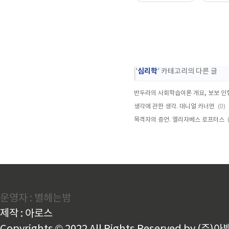
심리학
'
' 카테고리의 다른 글
(0)
생각에 관한 생각. 대니얼 카너먼
목격자의 증언. 엘리자베스 로프터스
운영자 : 별헤는밤
제작 : 아로스