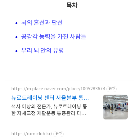
목차
뇌의 혼선과 단선
공감각 능력을 가진 사람들
우리 뇌 안의 유령
https://m.place.naver.com/place/1005283674
광고
뉴로트레이닝 센터 서울본부 통증
자세교정 재활 다이어트
석사 이상의 전문가, 뉴로트레이닝 통
한 자세교정 재활운동 통증관리 다이어
트 PT
https://rumiclub.kr/
광고